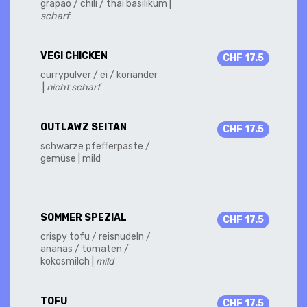
grapao / chili / thai basilikum |
scharf
VEGI CHICKEN
CHF 17.5
currypulver / ei / koriander
|
nicht scharf
OUTLAWZ SEITAN
CHF 17.5
schwarze pfefferpaste /
gemüse | mild
SOMMER SPEZIAL
CHF 17.5
crispy tofu / reisnudeln /
ananas / tomaten /
kokosmilch |
mild
TOFU
CHF 17.5