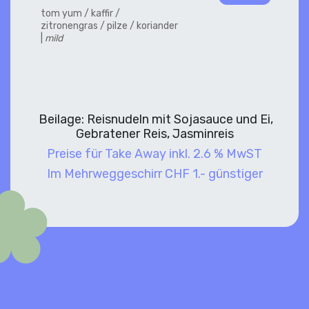
tom yum / kaffir /
zitronengras / pilze / koriander
|
mild
Beilage: Reisnudeln mit Sojasauce und Ei,
Gebratener Reis, Jasminreis
Preise für Take Away inkl. 2.6 % MwST
Im Mehrweggeschirr CHF 1.- günstiger